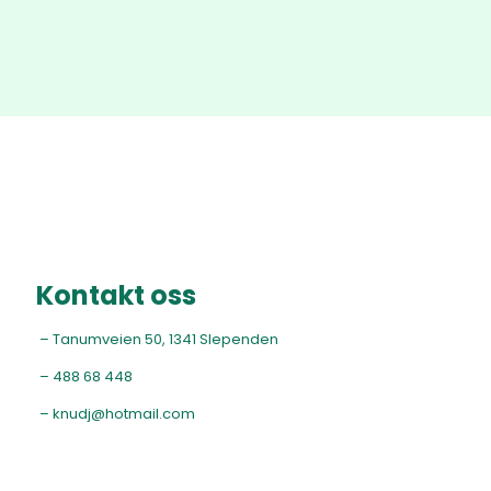
Kontakt oss
– Tanumveien 50, 1341 Slependen
–
488 68 448
–
knudj@hotmail.com